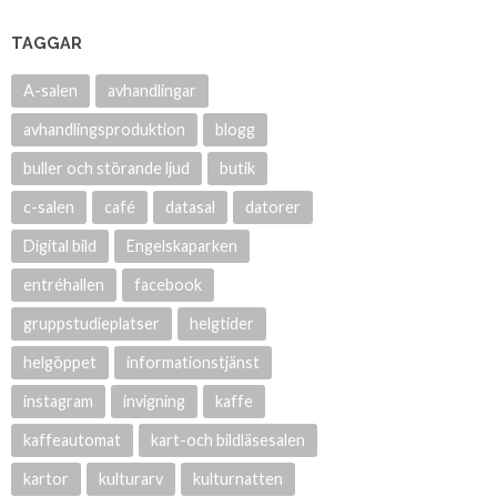
TAGGAR
A-salen
avhandlingar
avhandlingsproduktion
blogg
buller och störande ljud
butik
c-salen
café
datasal
datorer
Digital bild
Engelskaparken
entréhallen
facebook
gruppstudieplatser
helgtider
helgöppet
informationstjänst
instagram
invigning
kaffe
kaffeautomat
kart-och bildläsesalen
kartor
kulturarv
kulturnatten