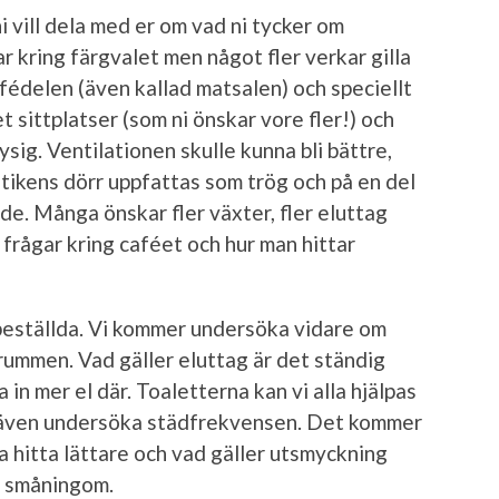
i vill dela med er om vad ni tycker om
 kring färgvalet men något fler verkar gilla
fédelen (även kallad matsalen) och speciellt
 sittplatser (som ni önskar vore fler!) och
ig. Ventilationen skulle kunna bli bättre,
utikens dörr uppfattas som trög och på en del
de. Många önskar fler växter, fler eluttag
 frågar kring caféet och hur man hittar
 beställda. Vi kommer undersöka vidare om
 i rummen. Vad gäller eluttag är det ständig
ra in mer el där. Toaletterna kan vi alla hjälpas
kan även undersöka städfrekvensen. Det kommer
na hitta lättare och vad gäller utsmyckning
å småningom.