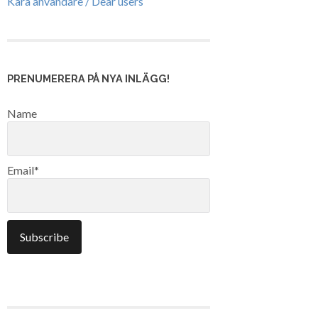
Kära användare / Dear users
PRENUMERERA PÅ NYA INLÄGG!
Name
Email*