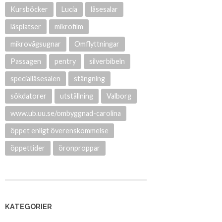
Kursböcker
Lucia
läsesalar
läsplatser
mikrofilm
mikrovågsugnar
Omflyttningar
Passagen
pentry
silverbibeln
specialläsesalen
stängning
sökdatorer
utställning
Valborg
www.ub.uu.se/ombyggnad-carolina
öppet enligt överenskommelse
öppettider
öronproppar
KATEGORIER